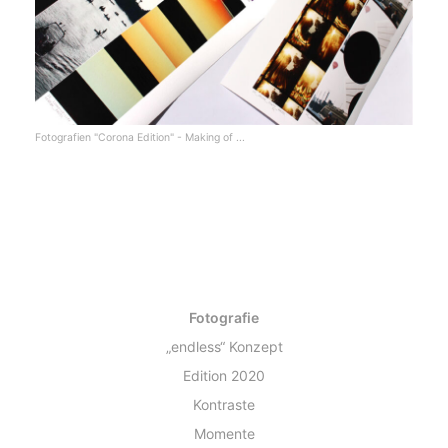
Fotografien "Corona Edition" - Making of ...
Fotografie
„endless“ Konzept
Edition 2020
Kontraste
Momente