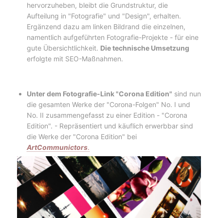
hervorzuheben, bleibt die Grundstruktur, die
Aufteilung in "Fotografie" und "Design", erhalten.
Ergänzend dazu am linken Bildrand die einzelnen,
namentlich aufgeführten Fotografie-Projekte - für eine
gute Übersichtlichkeit.
Die technische Umsetzung
erfolgte mit SEO-Maßnahmen.
Unter dem Fotografie-Link "Corona Edition"
sind nun
die gesamten Werke der "Corona-Folgen" No. I und
No. II zusammengefasst zu einer Edition - "Corona
Edition". - Repräsentiert und käuflich erwerbbar sind
die Werke der "Corona Edition" bei
ArtCommunictors
.